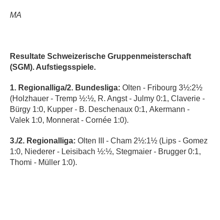
MA
Resultate
Schweizerische Gruppenmeisterschaft
(SGM). Aufstiegsspiele.
1. Regionalliga/2. Bundesliga:
Olten - Fribourg 3½:2½
(Holzhauer - Tremp ½:½, R. Angst - Julmy 0:1, Claverie -
Bürgy 1:0, Kupper - B. Deschenaux 0:1, Akermann -
Valek 1:0, Monnerat - Cornée 1:0).
3./2. Regionalliga:
Olten III - Cham 2½:1½ (Lips - Gomez
1:0, Niederer - Leisibach ½:½, Stegmaier - Brugger 0:1,
Thomi - Müller 1:0).