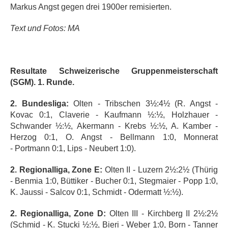
Markus Angst gegen drei 1900er remisierten.
Text und Fotos: MA
Resultate
Schweizerische Gruppenmeisterschaft
(SGM). 1. Runde.
2. Bundesliga:
Olten - Tribschen 3½:4½ (R. Angst -
Kovac 0:1, Claverie - Kaufmann ½:½, Holzhauer -
Schwander ½:½, Akermann - Krebs ½:½, A. Kamber -
Herzog 0:1, O. Angst - Bellmann 1:0, Monnerat
- Portmann 0:1, Lips - Neubert 1:0).
2. Regionalliga, Zone E:
Olten II - Luzern 2½:2½ (Thürig
- Benmia 1:0, Büttiker - Bucher 0:1, Stegmaier - Popp 1:0,
K. Jaussi - Salcov 0:1, Schmidt - Odermatt ½:½).
2. Regionalliga, Zone D:
Olten III - Kirchberg II 2½:2½
(Schmid - K. Stucki ½:½, Bieri - Weber 1:0, Born - Tanner