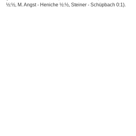
½:½, M. Angst - Heniche ½:½, Steiner - Schüpbach 0:1).