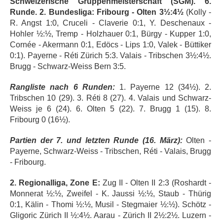
Schweizerische Gruppenmeisterschaft (SGM). 6.
Runde. 2. Bundesliga:
Fribourg - Olten 3½:4½
(Kolly -
R. Angst 1:0, Cruceli - Claverie 0:1, Y. Deschenaux -
Hohler ½:½, Tremp - Holzhauer 0:1, Bürgy - Kupper 1:0,
Cornée - Akermann 0:1, Edöcs - Lips 1:0, Valek - Büttiker
0:1). Payerne - Réti Zürich 5:3. Valais - Tribschen 3½:4½.
Brugg - Schwarz-Weiss Bern 3:5.
Rangliste nach 6 Runden:
1. Payerne 12 (34½). 2.
Tribschen 10 (29). 3. Réti 8 (27). 4. Valais und Schwarz-
Weiss je 6 (24). 6. Olten 5 (22). 7. Brugg 1 (15). 8.
Fribourg 0 (16½).
Partien der 7. und letzten Runde (16. März):
Olten -
Payerne, Schwarz-Weiss - Tribschen, Réti - Valais, Brugg
- Fribourg.
2. Regionalliga, Zone E:
Zug II - Olten II 2:3 (Roshardt -
Monnerat ½:½, Zweifel - K. Jaussi ½:½, Staub - Thürig
0:1, Kälin - Thomi ½:½, Musil - Stegmaier ½:½). Schötz -
Gligoric Zürich II ½:4½. Aarau - Zürich II 2½:2½. Luzern -