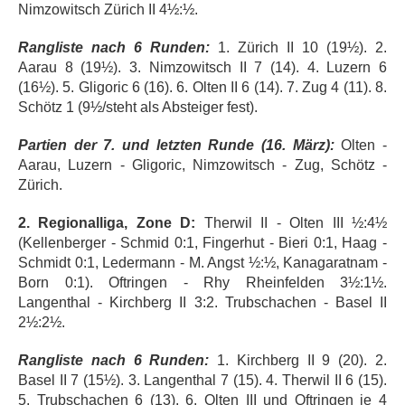
Nimzowitsch Zürich II 4½:½.
Rangliste nach 6 Runden:
1. Zürich II 10 (19½). 2.
Aarau 8 (19½). 3. Nimzowitsch II 7 (14). 4. Luzern 6
(16½). 5. Gligoric 6 (16). 6. Olten II 6 (14). 7. Zug 4 (11). 8.
Schötz 1 (9½/steht als Absteiger fest).
Partien der 7. und letzten Runde (16. März):
Olten -
Aarau, Luzern - Gligoric, Nimzowitsch - Zug, Schötz -
Zürich.
2. Regionalliga, Zone D:
Therwil II - Olten III ½:4½
(Kellenberger - Schmid 0:1, Fingerhut - Bieri 0:1, Haag -
Schmidt 0:1, Ledermann - M. Angst ½:½, Kanagaratnam -
Born 0:1). Oftringen - Rhy Rheinfelden 3½:1½.
Langenthal - Kirchberg II 3:2. Trubschachen - Basel II
2½:2½.
Rangliste nach 6 Runden:
1. Kirchberg II 9 (20). 2.
Basel II 7 (15½). 3. Langenthal 7 (15). 4. Therwil II 6 (15).
5. Trubschachen 6 (13). 6. Olten III und Oftringen je 4