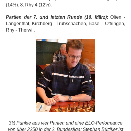
(14½). 8. Rhy 4 (12½).
Partien der 7. und letzten Runde (16. März):
Olten -
Langenthal, Kirchberg - Trubschachen, Basel - Oftringen,
Rhy - Therwil.
3½ Punkte aus vier Partien und eine ELO-Performance
von über 2250 in der 2. Bundesliga: Stephan
Büttiker
ist