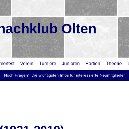
hachklub Olten
erfest
Verein
Turniere
Junioren
Partien
Theorie
Noch Fragen? Die wichtigsten Infos für interessierte Neumitglieder