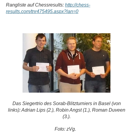
Rangliste auf Chessresults:
http://chess-
results.com/tnr475495.aspx?lan=0
Das Siegertrio des Sorab-Blitzturniers in Basel (von
links): Adrian Lips (2.), Robin Angst (1.), Roman Duveen
(3.).
Foto: zVg.