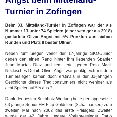
Angst beim Mittelland-
Turnier in Zofingen
Beim 33.
Mittelland
-Turnier in Zofingen war der als
Nummer 13 unter 74 Spielern (einer weniger als 2018)
gestartete Oliver Angst mit 5½ Punkten aus sieben
Runden und Platz 8 bester Oltner.
Neben fünf Siegen verlor der 17-jährige SKO-Junior
gegen den einen Rang hinter ihm liegenden Spanier
Juan Macias Diaz und remisierte gegen Reto Marti.
Neckisches Detail: Oliver Angst war punktgleich mit dem
Turniersieger, kamen doch erstmals in der 33-jährigen
Geschichte dieses Traditionsturniers nicht weniger als
acht Spieler auf 5½ aus 7.
Dank der besten Buchholz-Wertung holte der topgesetzte
63-jährige Senior FM Filip Goldstern (Schaffhausen) zum
zweiten Mal nach 2002 das erste Preisgeld. Zweiter
wurde der 42 Jahre jüngere Vorjahressieger Dario