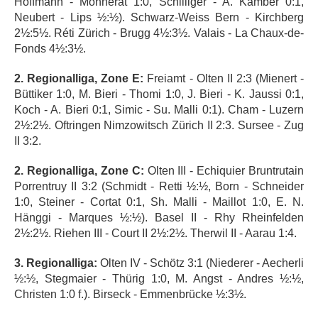
Hoffmann - Monnerat 1:0, Schilliger - A. Kamber 0:1,
Neubert - Lips ½:½). Schwarz-Weiss Bern - Kirchberg
2½:5½. Réti Zürich - Brugg 4½:3½. Valais - La Chaux-de-
Fonds 4½:3½.
2. Regionalliga, Zone E:
Freiamt - Olten II 2:3 (Mienert -
Büttiker 1:0, M. Bieri - Thomi 1:0, J. Bieri - K. Jaussi 0:1,
Koch - A. Bieri 0:1, Simic - Su. Malli 0:1). Cham - Luzern
2½:2½. Oftringen Nimzowitsch Zürich II 2:3. Sursee - Zug
II 3:2.
2. Regionalliga, Zone C:
Olten III - Echiquier Bruntrutain
Porrentruy II 3:2 (Schmidt - Retti ½:½, Born - Schneider
1:0, Steiner - Cortat 0:1, Sh. Malli - Maillot 1:0, E. N.
Hänggi - Marques ½:½). Basel II - Rhy Rheinfelden
2½:2½. Riehen III - Court II 2½:2½. Therwil II - Aarau 1:4.
3. Regionalliga:
Olten IV - Schötz 3:1 (Niederer - Aecherli
½:½, Stegmaier - Thürig 1:0, M. Angst - Andres ½:½,
Christen 1:0 f.). Birseck - Emmenbrücke ½:3½.