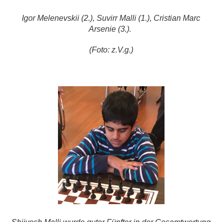
Igor Melenevskii (2.), Suvirr Malli (1.), C
ristian Marc
Arsenie (3.).
(Foto: z.V.g.)