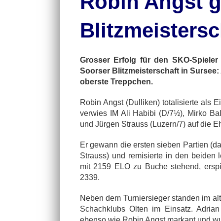
Robin Angst g
Blitzmeistersc
Grosser Erfolg für den SKO-Spieler
Soorser Blitzmeisterschaft in Sursee:
oberste Treppchen.
Robin Angst (Dulliken) totalisierte al
verwies IM Ali Habibi (D/7½), Mirko Bal
und Jürgen Strauss (Luzern/7) auf die E
Er gewann die ersten sieben Partien (d
Strauss) und remisierte in den beiden
mit 2159 ELO zu Buche stehend, erspi
2339.
Neben dem Turniersieger standen im al
Schachklubs Olten im Einsatz. Adrian 
ebenso wie Robin Angst markant und wur