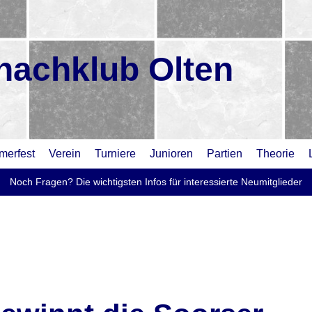
hachklub Olten
erfest
Verein
Turniere
Junioren
Partien
Theorie
Noch Fragen? Die wichtigsten Infos für interessierte Neumitglieder