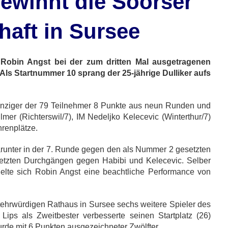
ewinnt die Soorser
haft in Sursee
 Robin Angst bei der zum dritten Mal ausgetragenen
 Als Startnummer 10 sprang der 25-jährige Dulliker aufs
s Einziger der 79 Teilnehmer 8 Punkte aus neun Runden und
lmer (Richterswil/7), IM Nedeljko Kelecevic (Winterthur/7)
hrenplätze.
arunter in der 7. Runde gegen den als Nummer 2 gesetzten
 letzten Durchgängen gegen Habibi und Kelecevic. Selber
elte sich Robin Angst eine beachtliche Performance von
tehrwürdigen Rathaus in Sursee sechs weitere Spieler des
Lips als Zweitbester verbesserte seinen Startplatz (26)
de mit 6 Punkten ausgezeichneter Zwölfter.