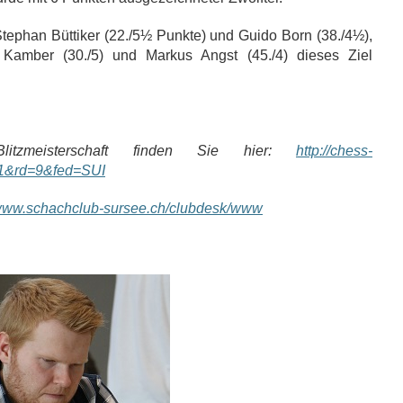
tephan Büttiker (22./5½ Punkte) und Guido Born (38./4½),
n Kamber (30./5) und Markus Angst (45./4) dieses Ziel
itzmeisterschaft finden Sie hier:
http://chess-
=1&rd=9&fed=SUI
/www.schachclub-sursee.ch/clubdesk/www