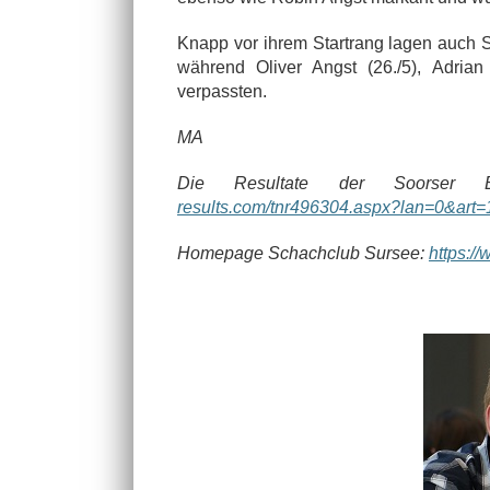
Knapp vor ihrem Startrang lagen auch S
während Oliver Angst (26./5), Adria
verpassten.
MA
Die Resultate der Soorser Bl
results.com/tnr496304.aspx?lan=0&art
Homepage Schachclub Sursee:
https:/