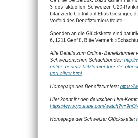
Camille De Seroux. Dazu kamen mit F
3 des aktuellen Schweizer U20-Ranki
bilanzierte Co-Initiant Elias Giesinger
Vorfeld des Benefizturniers freute.
Spenden an die Glückskette sind natür
6, 1211 Genf 8. Bitte Vermerk «Schacht
Alle Details zum Online- Benefizturnier 
Schweizerischen Schachbundes:
http:
online-benefiz-blitzturnier-fuer-die-glu
und-oliver.html
Homepage des Benefizturniers:
https:/
Hier könnt Ihr den deutschen Live-Kom
https://www.youtube.com/watch?v=9nO
Homepage der Schweizer Glückskette: