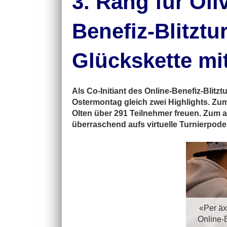
3. Rang für Oli
Benefiz-Blitztur
Glückskette mi
Als Co-Initiant des Online-Benefiz-Blitz
Ostermontag gleich zwei Highlights. Zum
Olten über 291 Teilnehmer freuen. Zum an
überraschend aufs virtuelle Turnierpode
«Per äx
Online-B