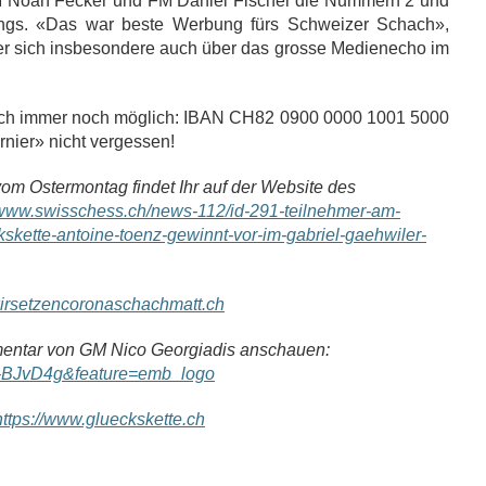
M Noah Fecker und FM Daniel Fischer die Nummern 2 und
ngs. «Das war beste Werbung fürs Schweizer Schach»,
, der sich insbesondere auch über das grosse Medienecho im
lich immer noch möglich: IBAN CH82 0900 0000 1001 5000
urnier» nicht vergessen!
vom Ostermontag findet Ihr auf der Website des
//www.swisschess.ch/news-112/id-291-teilnehmer-am-
eckskette-antoine-toenz-gewinnt-vor-im-gabriel-gaehwiler-
/wirsetzencoronaschachmatt.ch
mentar von GM Nico Georgiadis anschauen:
i-BJvD4g&feature=emb_logo
https://www.glueckskette.ch