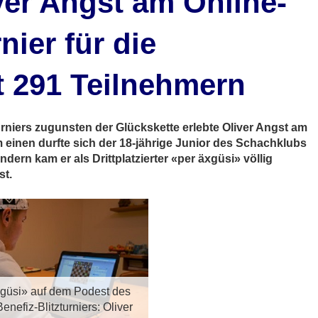
ver Angst am Online-
nier für die
t 291 Teilnehmern
turniers zugunsten der Glückskette erlebte Oliver Angst am
 einen durfte sich der 18-jährige Junior des Schachklubs
dern kam er als Drittplatzierter «per äxgüsi» völlig
st.
güsi» auf dem Podest des
enefiz-Blitzturniers: Oliver