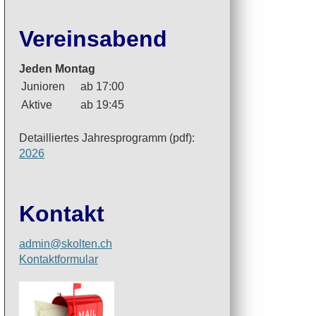
Vereinsabend
Jeden Montag
Junioren
ab 17:00
Aktive
ab 19:45
Detailliertes Jahresprogramm (pdf):
2026
Kontakt
admin@skolten.ch
Kontaktformular
«Per äxgüsi» auf dem Podest
Online-Benefiz-Blitzturniers: O