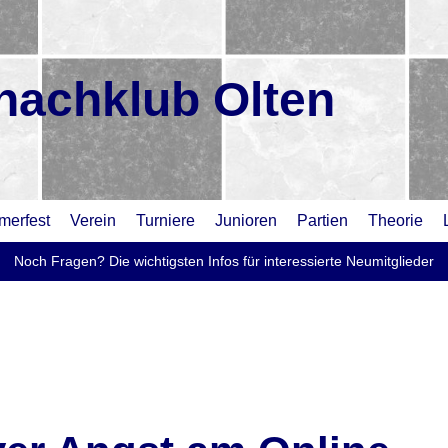
hachklub Olten
erfest
Verein
Turniere
Junioren
Partien
Theorie
Noch Fragen? Die wichtigsten Infos für interessierte Neumitglieder