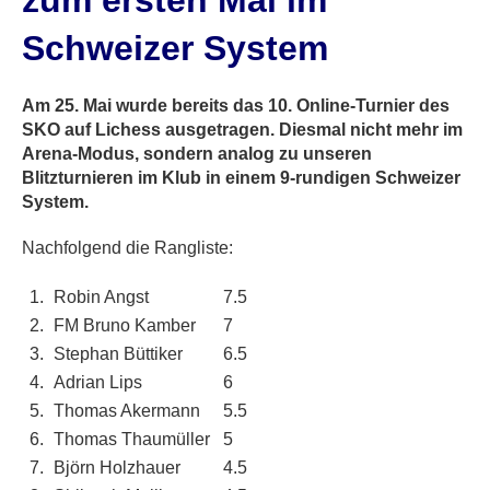
zum ersten Mal im
Schweizer System
Am 25. Mai wurde bereits das 10. Online-Turnier des
SKO auf Lichess ausgetragen. Diesmal nicht mehr im
Arena-Modus, sondern analog zu unseren
Blitzturnieren im Klub in einem 9-rundigen Schweizer
System.
Nachfolgend die Rangliste:
1.
Robin Angst
7.5
2.
FM Bruno Kamber
7
3.
Stephan Büttiker
6.5
4.
Adrian Lips
6
5.
Thomas Akermann
5.5
6.
Thomas Thaumüller
5
7.
Björn Holzhauer
4.5