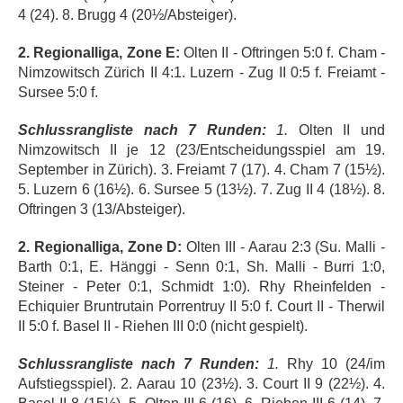
4 (24). 8. Brugg 4 (20½/Absteiger).
2. Regionalliga, Zone E:
Olten II - Oftringen 5:0 f. Cham -
Nimzowitsch Zürich II 4:1. Luzern - Zug II 0:5 f. Freiamt -
Sursee 5:0 f.
Schlussrangliste nach 7 Runden:
1.
Olten II und
Nimzowitsch II je 12 (23/Entscheidungsspiel am 19.
September in Zürich). 3. Freiamt 7 (17). 4. Cham 7 (15½).
5. Luzern 6 (16½). 6. Sursee 5 (13½). 7. Zug II 4 (18½). 8.
Oftringen 3 (13/Absteiger).
2. Regionalliga, Zone D:
Olten III - Aarau 2:3 (Su. Malli -
Barth 0:1, E. Hänggi - Senn 0:1, Sh. Malli - Burri 1:0,
Steiner - Peter 0:1, Schmidt 1:0). Rhy Rheinfelden -
Echiquier Bruntrutain Porrentruy II 5:0 f. Court II - Therwil
II 5:0 f. Basel II - Riehen III 0:0 (nicht gespielt).
Schlussrangliste nach 7 Runden:
1.
Rhy 10 (24/im
Aufstiegsspiel). 2. Aarau 10 (23½). 3. Court II 9 (22½). 4.