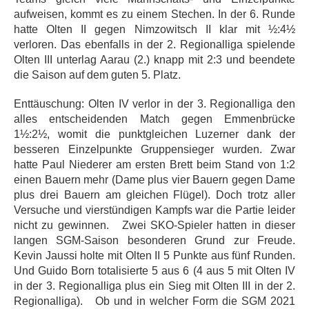
aufweisen, kommt es zu einem Stechen. In der 6. Runde
hatte Olten II gegen Nimzowitsch II klar mit ½:4½
verloren. Das ebenfalls in der 2. Regionalliga spielende
Olten III unterlag Aarau (2.) knapp mit 2:3 und beendete
die Saison auf dem guten 5. Platz.
Enttäuschung: Olten IV verlor in der 3. Regionalliga den
alles entscheidenden Match gegen Emmenbrücke
1½:2½, womit die punktgleichen Luzerner dank der
besseren Einzelpunkte Gruppensieger wurden. Zwar
hatte Paul Niederer am ersten Brett beim Stand von 1:2
einen Bauern mehr (Dame plus vier Bauern gegen Dame
plus drei Bauern am gleichen Flügel). Doch trotz aller
Versuche und vierstündigen Kampfs war die Partie leider
nicht zu gewinnen. Zwei SKO-Spieler hatten in dieser
langen SGM-Saison besonderen Grund zur Freude.
Kevin Jaussi holte mit Olten II 5 Punkte aus fünf Runden.
Und Guido Born totalisierte 5 aus 6 (4 aus 5 mit Olten IV
in der 3. Regionalliga plus ein Sieg mit Olten III in der 2.
Regionalliga). Ob und in welcher Form die SGM 2021