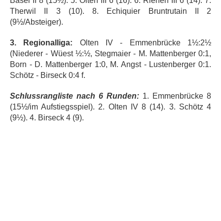
Basel II 8 (15½). 5. Olten III 6 (16). 6. Riehen III 6 (14). 7.
Therwil II 3 (10). 8. Echiquier Bruntrutain II 2
(9½/Absteiger).
3. Regionalliga:
Olten IV - Emmenbrücke 1½:2½
(Niederer - Wüest ½:½, Stegmaier - M. Mattenberger 0:1,
Born - D. Mattenberger 1:0, M. Angst - Lustenberger 0:1.
Schötz - Birseck 0:4 f.
Schlussrangliste nach 6 Runden:
1. Emmenbrücke 8
(15½/im Aufstiegsspiel). 2. Olten IV 8 (14). 3. Schötz 4
(9½). 4. Birseck 4 (9).