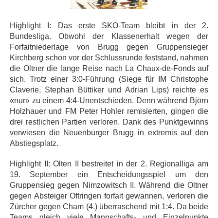
Highlight I: Das erste SKO-Team bleibt in der 2.
Bundesliga. Obwohl der Klassenerhalt wegen der
Forfaitniederlage von Brugg gegen Gruppensieger
Kirchberg schon vor der Schlussrunde feststand, nahmen
die Oltner die lange Reise nach La Chaux-de-Fonds auf
sich. Trotz einer 3:0-Führung (Siege für IM Christophe
Claverie, Stephan Büttiker und Adrian Lips) reichte es
«nur» zu einem 4:4-Unentschieden. Denn während Björn
Holzhauer und FM Peter Hohler remisierten, gingen die
drei restlichen Partien verloren. Dank des Punktgewinns
verwiesen die Neuenburger Brugg in extremis auf den
Abstiegsplatz.
Highlight II: Olten II bestreitet in der 2. Regionalliga am
19. September ein Entscheidungsspiel um den
Gruppensieg gegen Nimzowitsch II. Während die Oltner
gegen Absteiger Oftringen forfait gewannen, verloren die
Zürcher gegen Cham (4.) überraschend mit 1:4. Da beide
Teams gleich viele Mannschafts- und Einzelpunkte