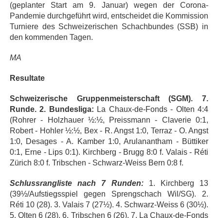
(geplanter Start am 9. Januar) wegen der Corona-
Pandemie durchgeführt wird, entscheidet die Kommission
Turniere des Schweizerischen Schachbundes (SSB) in
den kommenden Tagen.
MA
Resultate
Schweizerische Gruppenmeisterschaft (SGM). 7.
Runde. 2. Bundesliga:
La Chaux-de-Fonds - Olten 4:4
(Rohrer - Holzhauer ½:½, Preissmann - Claverie 0:1,
Robert - Hohler ½:½, Bex - R. Angst 1:0, Terraz - O. Angst
1:0, Desages - A. Kamber 1:0, Arulanantham - Büttiker
0:1, Erne - Lips 0:1). Kirchberg - Brugg 8:0 f. Valais - Réti
Zürich 8:0 f. Tribschen - Schwarz-Weiss Bern 0:8 f.
Schlussrangliste nach 7 Runden:
1. Kirchberg 13
(39½/Aufstiegsspiel gegen Sprengschach Wil/SG). 2.
Réti 10 (28). 3. Valais 7 (27½). 4. Schwarz-Weiss 6 (30½).
5. Olten 6 (28). 6. Tribschen 6 (26). 7. La Chaux-de-Fonds