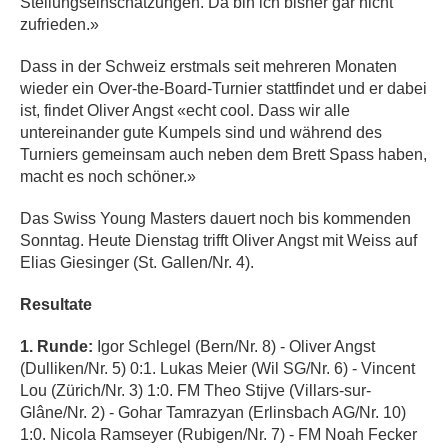
Stellungseinschätzungen. Da bin ich bisher gar nicht
zufrieden.»
Dass in der Schweiz erstmals seit mehreren Monaten
wieder ein Over-the-Board-Turnier stattfindet und er dabei
ist, findet Oliver Angst «echt cool. Dass wir alle
untereinander gute Kumpels sind und während des
Turniers gemeinsam auch neben dem Brett Spass haben,
macht es noch schöner.»
Das Swiss Young Masters dauert noch bis kommenden
Sonntag. Heute Dienstag trifft Oliver Angst mit Weiss auf
Elias Giesinger (St. Gallen/Nr. 4).
Resultate
1. Runde:
Igor Schlegel (Bern/Nr. 8) - Oliver Angst
(Dulliken/Nr. 5) 0:1. Lukas Meier (Wil SG/Nr. 6) - Vincent
Lou (Zürich/Nr. 3) 1:0. FM Theo Stijve (Villars-sur-
Glâne/Nr. 2) - Gohar Tamrazyan (Erlinsbach AG/Nr. 10)
1:0. Nicola Ramseyer (Rubigen/Nr. 7) - FM Noah Fecker