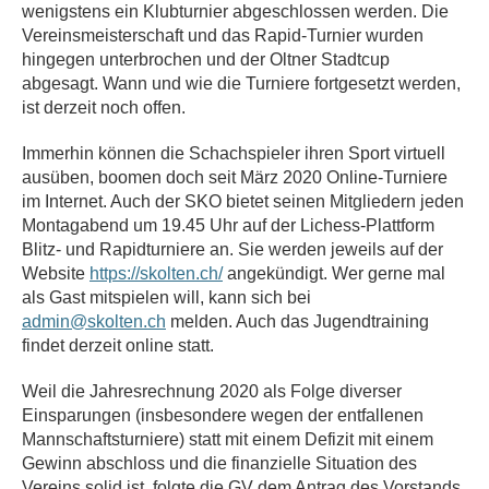
wenigstens ein Klubturnier abgeschlossen werden. Die
Vereinsmeisterschaft und das Rapid-Turnier wurden
hingegen unterbrochen und der Oltner Stadtcup
abgesagt. Wann und wie die Turniere fortgesetzt werden,
ist derzeit noch offen.
Immerhin können die Schachspieler ihren Sport virtuell
ausüben, boomen doch seit März 2020 Online-Turniere
im Internet. Auch der SKO bietet seinen Mitgliedern jeden
Montagabend um 19.45 Uhr auf der Lichess-Plattform
Blitz- und Rapidturniere an. Sie werden jeweils auf der
Website
https://skolten.ch/
angekündigt. Wer gerne mal
als Gast mitspielen will, kann sich bei
admin@skolten.ch
melden. Auch das Jugendtraining
findet derzeit online statt.
Weil die Jahresrechnung 2020 als Folge diverser
Einsparungen (insbesondere wegen der entfallenen
Mannschaftsturniere) statt mit einem Defizit mit einem
Gewinn abschloss und die finanzielle Situation des
Vereins solid ist, folgte die GV dem Antrag des Vorstands,