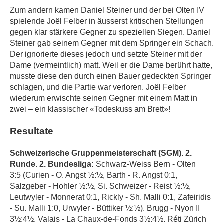
Zum andern kamen Daniel Steiner und der bei Olten IV
spielende Joël Felber in äusserst kritischen Stellungen
gegen klar stärkere Gegner zu speziellen Siegen. Daniel
Steiner gab seinem Gegner mit dem Springer ein Schach.
Der ignorierte dieses jedoch und setzte Steiner mit der
Dame (vermeintlich) matt. Weil er die Dame berührt hatte,
musste diese den durch einen Bauer gedeckten Springer
schlagen, und die Partie war verloren. Joël Felber
wiederum erwischte seinen Gegner mit einem Matt in
zwei – ein klassischer «Todeskuss am Brett»!
Resultate
Schweizerische Gruppenmeisterschaft (SGM). 2.
Runde. 2. Bundesliga:
Schwarz-Weiss Bern - Olten
3:5 (Curien - O. Angst ½:½, Barth - R. Angst 0:1,
Salzgeber - Hohler ½:½, Si. Schweizer - Reist ½:½,
Leutwyler - Monnerat 0:1, Rickly - Sh. Malli 0:1, Zafeiridis
- Su. Malli 1:0, Urwyler - Büttiker ½:½). Brugg - Nyon II
3½:4½. Valais - La Chaux-de-Fonds 3½:4½. Réti Zürich