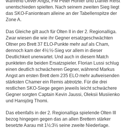
während Oliver Angst, FM Peter Hohler und Daniel Reist
unentschieden spielten. Nach seinem zweiten Sieg liegt
das SKO-Fanionteam alleine an der Tabellenspitze der
Zone A.
Das Gleiche gilt auch für Olten II in der 2. Regionalliga.
Zwar wiesen die wie ihr Gegner ersatzgeschwächten
Oltner pro Brett 37 ELO-Punkte mehr auf als Cham,
dennoch kam der 4½:½-Sieg vor allem in dieser
Deutlichkeit unerwartet. Und auch in diesem Match
punkteten die beiden Ersatzspieler. Florian Lussi schlug
einen deutlich schwächeren Gegner, während Markus
Angst am ersten Brett dem 235 ELO mehr aufweisenden
stärksten Chamer ein Remis abtrotzte. Für die drei
restlichen SKO-Siege gegen jeweils leicht schwächere
Gegner sorgten Captain Kevin Jaussi, Oleksii Musiienko
und Hansjörg Thomi.
Das ebenfalls in der 2. Regionalliga spielende Olten III
bezog hingegen gegen das an allen Brettern stärker
besetzte Aarau mit 1½:3½ seine zweite Niederlage.