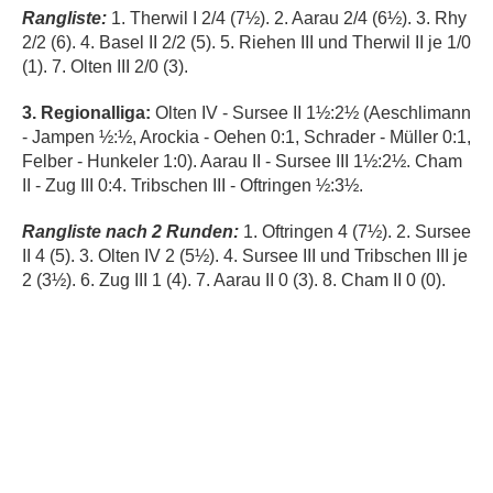
Rangliste:
1. Therwil I 2/4 (7½). 2. Aarau 2/4 (6½). 3. Rhy
2/2 (6). 4. Basel II 2/2 (5). 5. Riehen III und Therwil II je 1/0
(1). 7. Olten III 2/0 (3).
3. Regionalliga:
Olten IV - Sursee II 1½:2½ (Aeschlimann
- Jampen ½:½, Arockia - Oehen 0:1, Schrader - Müller 0:1,
Felber - Hunkeler 1:0). Aarau II - Sursee III 1½:2½. Cham
II - Zug III 0:4. Tribschen III - Oftringen ½:3½.
Rangliste nach 2 Runden:
1. Oftringen 4 (7½). 2. Sursee
II 4 (5). 3. Olten IV 2 (5½). 4. Sursee III und Tribschen III je
2 (3½). 6. Zug III 1 (4). 7. Aarau II 0 (3). 8. Cham II 0 (0).