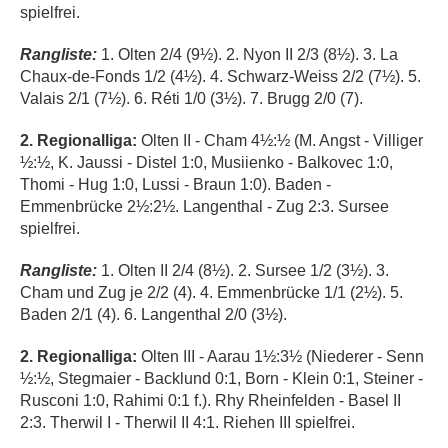
spielfrei.
Rangliste:
1. Olten 2/4 (9½). 2. Nyon II 2/3 (8½). 3. La
Chaux-de-Fonds 1/2 (4½). 4. Schwarz-Weiss 2/2 (7½). 5.
Valais 2/1 (7½). 6. Réti 1/0 (3½). 7. Brugg 2/0 (7).
2. Regionalliga:
Olten II - Cham 4½:½ (M. Angst - Villiger
½:½, K. Jaussi - Distel 1:0, Musiienko - Balkovec 1:0,
Thomi - Hug 1:0, Lussi - Braun 1:0). Baden -
Emmenbrücke 2½:2½. Langenthal - Zug 2:3. Sursee
spielfrei.
Rangliste:
1. Olten II 2/4 (8½). 2. Sursee 1/2 (3½). 3.
Cham und Zug je 2/2 (4). 4. Emmenbrücke 1/1 (2½). 5.
Baden 2/1 (4). 6. Langenthal 2/0 (3½).
2. Regionalliga:
Olten III - Aarau 1½:3½ (Niederer - Senn
½:½, Stegmaier - Backlund 0:1, Born - Klein 0:1, Steiner -
Rusconi 1:0, Rahimi 0:1 f.). Rhy Rheinfelden - Basel II
2:3. Therwil I - Therwil II 4:1. Riehen III spielfrei.