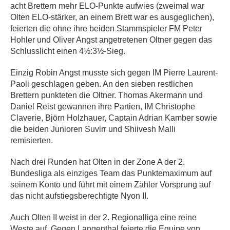
acht Brettern mehr ELO-Punkte aufwies (zweimal war
Olten ELO-stärker, an einem Brett war es ausgeglichen),
feierten die ohne ihre beiden Stammspieler FM Peter
Hohler und Oliver Angst angetretenen Oltner gegen das
Schlusslicht einen 4½:3½-Sieg.
Einzig Robin Angst musste sich gegen IM Pierre Laurent-
Paoli geschlagen geben. An den sieben restlichen
Brettern punkteten die Oltner. Thomas Akermann und
Daniel Reist gewannen ihre Partien, IM Christophe
Claverie, Björn Holzhauer, Captain Adrian Kamber sowie
die beiden Junioren Suvirr und Shiivesh Malli
remisierten.
Nach drei Runden hat Olten in der Zone A der 2.
Bundesliga als einziges Team das Punktemaximum auf
seinem Konto und führt mit einem Zähler Vorsprung auf
das nicht aufstiegsberechtigte Nyon II.
Auch Olten II weist in der 2. Regionalliga eine reine
Weste auf. Gegen Langenthal feierte die Equipe von