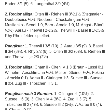
Baden 3/1 (5). 6. Langenthal 3/0 (4½).
2. Regionalliga:
Olten III - Riehen III 3½:1½ (Stegmaier -
Deubelbeiss ½:½. Niederer - Chockalingam ½:½,
Musiienko - Sendi 1:0, Born - Arnold 1:0, M. Angst - Bünül
½:½). Aarau - Therwil I 2½:2½. Therwil II - Basel II 1½:3½.
Rhy Rheinfelden spielfrei.
Rangliste:
1. Therwil I 3/5 (10). 2. Aarau 3/5 (9). 3. Basel
II 3/4 (8½). 4. Rhy 2/2 (6). 5. Olten III 3/2 (6½). 6. Riehen III
und Therwil II je 2/0 (2½).
3. Regionalliga:
Cham II - Olten IV 1:3 (Braun - Lussi 0:1,
Wilhelm - Aeschlimann ½:½, Müller - Steiner ½:½, Fokina
- Arockia 0:1). Aarau II - Oftringen 1:3. Sursee III - Sursee
II 0:4. Zug III - Tribschen III 3:1.
Rangliste nach 3 Runden:
1. Oftringen 6 (10½). 2.
Sursee II 6 (9). 3. Olten IV 4 (8½). 4. Zug III 3 (7). 5.
Tribschen III 2 (4½). 6. Sursee III 2 (3½). 7. Aarau II 0 (4).
8. Cham II 0 (1).