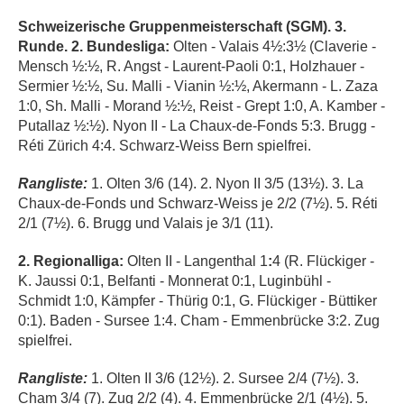
Schweizerische Gruppenmeisterschaft (SGM). 3.
Runde. 2. Bundesliga:
Olten - Valais 4½:3½ (Claverie -
Mensch ½:½, R. Angst - Laurent-Paoli 0:1, Holzhauer -
Sermier ½:½, Su. Malli - Vianin ½:½, Akermann - L. Zaza
1:0, Sh. Malli - Morand ½:½, Reist - Grept 1:0, A. Kamber -
Putallaz ½:½). Nyon II - La Chaux-de-Fonds 5:3. Brugg -
Réti Zürich 4:4. Schwarz-Weiss Bern spielfrei.
Rangliste:
1. Olten 3/6 (14). 2. Nyon II 3/5 (13½). 3. La
Chaux-de-Fonds und Schwarz-Weiss je 2/2 (7½). 5. Réti
2/1 (7½). 6. Brugg und Valais je 3/1 (11).
2. Regionalliga:
Olten II - Langenthal 1
:
4 (R. Flückiger -
K. Jaussi 0:1, Belfanti - Monnerat 0:1, Luginbühl -
Schmidt 1:0, Kämpfer - Thürig 0:1, G. Flückiger - Büttiker
0:1). Baden - Sursee 1:4. Cham - Emmenbrücke 3:2. Zug
spielfrei.
Rangliste:
1. Olten II 3/6 (12½). 2. Sursee 2/4 (7½). 3.
Cham 3/4 (7). Zug 2/2 (4). 4. Emmenbrücke 2/1 (4½). 5.