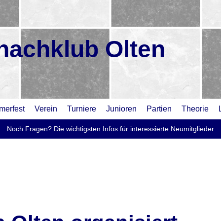
hachklub Olten
erfest
Verein
Turniere
Junioren
Partien
Theorie
Noch Fragen? Die wichtigsten Infos für interessierte Neumitglieder