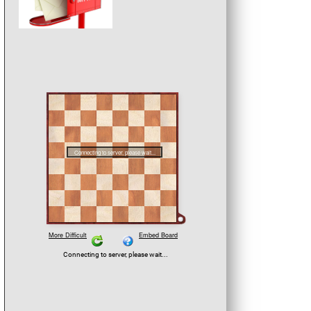
Catherine Thürig amtiert wie 
2011, 2014, 2017 und 2019 
Präsidentin des Bundesturnie
(Foto: Markus Angst)