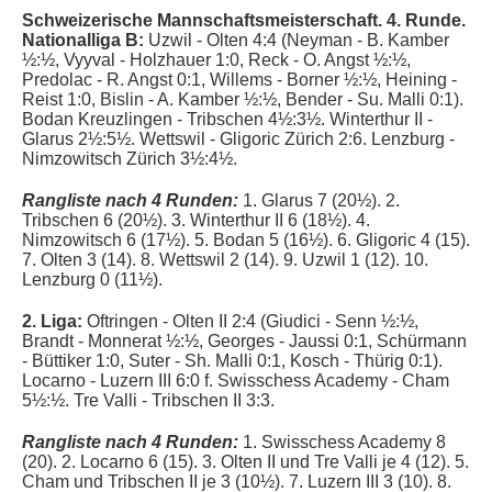
Schweizerische Mannschaftsmeisterschaft. 4. Runde.
Nationalliga B:
Uzwil - Olten 4:4
(Neyman - B. Kamber
½:½, Vyyval - Holzhauer 1:0, Reck - O. Angst ½:½,
Predolac - R. Angst 0:1, Willems - Borner ½:½, Heining -
Reist 1:0, Bislin - A. Kamber ½:½, Bender - Su. Malli 0:1).
Bodan Kreuzlingen - Tribschen 4½:3½. Winterthur II -
Glarus 2½:5½. Wettswil - Gligoric Zürich 2:6. Lenzburg -
Nimzowitsch Zürich 3½:4½.
Rangliste nach 4 Runden:
1. Glarus 7 (20½). 2.
Tribschen 6 (20½). 3. Winterthur II 6 (18½). 4.
Nimzowitsch 6 (17½). 5. Bodan 5 (16½). 6. Gligoric 4 (15).
7. Olten 3 (14). 8. Wettswil 2 (14). 9. Uzwil 1 (12). 10.
Lenzburg 0 (11½).
2. Liga:
Oftringen -
Olten II 2:4 (
Giudici - Senn ½:½,
Brandt - Monnerat ½:½, Georges - Jaussi 0:1, Schürmann
- Büttiker 1:0, Suter - Sh. Malli 0:1, Kosch - Thürig 0:1).
Locarno -
Luzern III
6:0 f. Swisschess Academy - Cham
5½:½. Tre Valli
-
Tribschen II 3:3.
Rangliste nach 4 Runden:
1.
Swisschess Academy 8
(20). 2. Locarno 6 (15). 3.
Olten II und
Tre Valli je 4 (12). 5.
Cham und Tribschen II je 3 (10½). 7.
Luzern III 3 (10).
8.