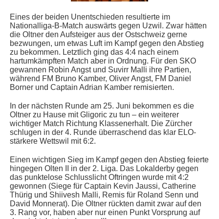
Eines der beiden Unentschieden resultierte im
Nationalliga-B-Match auswärts gegen Uzwil. Zwar hätten
die Oltner den Aufsteiger aus der Ostschweiz gerne
bezwungen, um etwas Luft im Kampf gegen den Abstieg
zu bekommen. Letztlich ging das 4:4 nach einem
hartumkämpften Match aber in Ordnung. Für den SKO
gewannen Robin Angst und Suvirr Malli ihre Partien,
während FM Bruno Kamber, Oliver Angst, FM Daniel
Borner und Captain Adrian Kamber remisierten.
In der nächsten Runde am 25. Juni bekommen es die
Oltner zu Hause mit Gligoric zu tun – ein weiterer
wichtiger Match Richtung Klassenerhalt. Die Zürcher
schlugen in der 4. Runde überraschend das klar ELO-
stärkere Wettswil mit 6:2.
Einen wichtigen Sieg im Kampf gegen den Abstieg feierte
hingegen Olten II in der 2. Liga. Das Lokalderby gegen
das punktelose Schlusslicht Oftringen wurde mit 4:2
gewonnen (Siege für Captain Kevin Jaussi, Catherine
Thürig und Shiivesh Malli, Remis für Roland Senn und
David Monnerat). Die Oltner rückten damit zwar auf den
3. Rang vor, haben aber nur einen Punkt Vorsprung auf