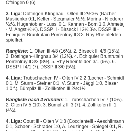
Oftringen 0 (6).
3. Liga:
Döttingen-Klingnau - Olten III 2½:3½ (
Bacher -
Musiienko 0:1, Keller - Stegmaier ½:½, Morina - Niederer
½:½, Hugentobler - Lussi 0:1, Kannan - Born 1:0, Ahmetaj
- M. Angst ½:½
).
DSSP II - Birseck III 2½:3
½
. DSSP III -
Echiquier Bruntrutain Porrentruy II 3:3. Rhy Rheinfelden
spielfrei.
Rangliste:
1. Olten III 4/8 (16½). 2. Birseck III 4/6 (15½).
3. Döttingen-Klingnau 3/4 (12½). 4. Echiquier Bruntrutain
Porrentruy II 3/2 (8½). 5. Rhy Rheinfelden 3/1 (6½). 6.
DSSP III 4/1 (7). DSSP II 3/0 (5½).
4. Liga:
Trubschachen IV - Olten IV 2:2 (
Locher - Schmidt
0:1, M. Sturm - Steiner 0:1, V. Sturm - Jäggi 1:0, Blaser
1:0 f.).
Bümpliz III - Zollikofen III 2½:1½.
Rangliste nach 4 Runden:
1. Trubschachen IV 7 (10½).
2. Olten IV 5 (10). 3. Bümpliz III 3 (7). 4. Zollikofen III 1
(4½).
4. Liga:
Court III - Olten V 1:3 (
Cocciantelli - Aeschlimann
0:1, Schaer - Schrader 1:0, A. Leuzinger - Spiegel 0:1, R.