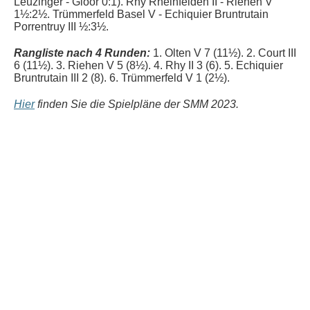
Leuzinger - Gloor 0:1
).
R
hy Rheinfelden II - Riehen V
1½:2½. Trümmerfeld Basel V - Echiquier Bruntrutain
Porrentruy III ½:3½.
Rangliste nach 4 Runden:
1. Olten V 7 (11½). 2. Court III
6 (11½). 3. Riehen V 5 (8½). 4. Rhy II 3 (6). 5. Echiquier
Bruntrutain III 2 (8). 6. Trümmerfeld V 1 (2½).
Hier
finden Sie die Spielpläne der SMM 2023.