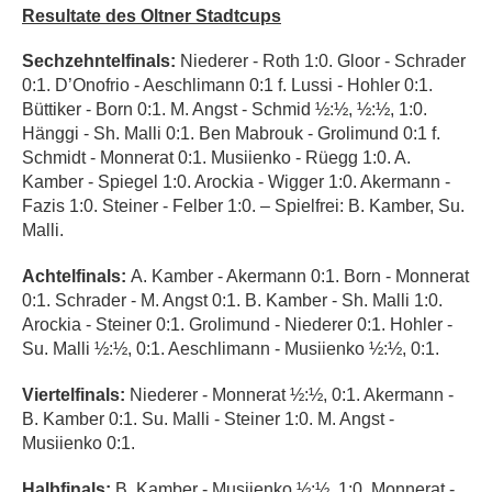
Resultate des Oltner Stadtcups
Sechzehntelfinals:
Niederer -
Roth 1:0. Gloor - Schrader
0:1.
D’Onofrio - Aeschlimann 0:1 f. Lussi - Hohler 0:1.
Büttiker - Born 0:1.
M. Angst - Schmid ½:½, ½:½, 1:0.
Hänggi - Sh. Malli 0:1. Ben Mabrouk - Grolimund 0:1 f.
Schmidt - Monnerat 0:1. Musiienko - Rüegg 1:0. A.
Kamber - Spiegel 1:0. Arockia - Wigger 1:0. Akermann -
Fazis 1:0. Steiner - Felber 1:0. –
Spielfrei:
B. Kamber
, Su.
Malli.
Achtelfinals:
A. Kamber - Akermann 0:1. Born - Monnerat
0:1. Schrader - M.
Angst 0:1.
B. Kamber
- Sh. Malli 1:0.
Arockia
- Steiner 0:1. Grolimund - Niederer 0:1. Hohler -
Su. Malli ½:½, 0:1. Aeschlimann
- Musiienko ½:½, 0:1.
Viertelfinals:
Niederer
- Monnerat ½:½, 0:1. Akermann -
B. Kamber 0:1.
Su. Malli - Steiner 1:0. M. Angst -
Musiienko 0:1.
Halbfinals:
B. Kamber
-
Musiienko ½:½, 1:0. Monnerat -