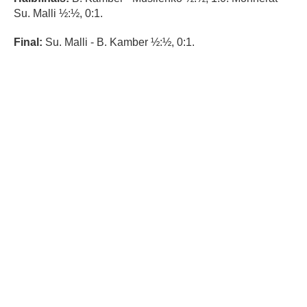
Su. Malli ½:½, 0:1.
Final:
Su. Malli - B. Kamber ½:½, 0:1.