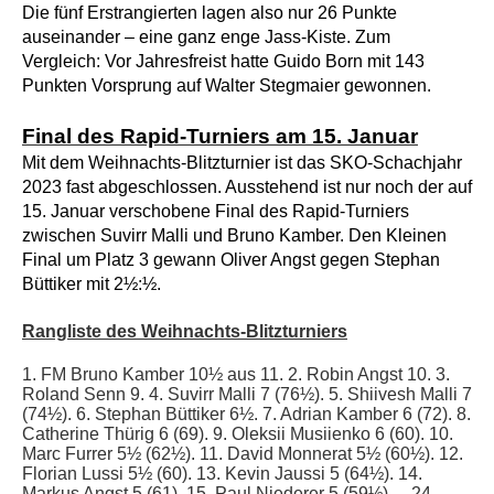
Die fünf Erstrangierten lagen also nur 26 Punkte
auseinander – eine ganz enge Jass-Kiste. Zum
Vergleich: Vor Jahresfreist hatte Guido Born mit 143
Punkten Vorsprung auf Walter Stegmaier gewonnen.
Final des Rapid-Turniers am 15. Januar
Mit dem Weihnachts-Blitzturnier ist das SKO-Schachjahr
2023 fast abgeschlossen. Ausstehend ist nur noch der auf
15. Januar verschobene Final des Rapid-Turniers
zwischen Suvirr Malli und Bruno Kamber. Den Kleinen
Final um Platz 3 gewann Oliver Angst gegen Stephan
Büttiker mit 2½:½.
Rangliste des Weihnachts-Blitzturniers
1. FM Bruno Kamber 10½ aus 11. 2. Robin Angst 10. 3.
Roland Senn 9. 4. Suvirr Malli 7 (76½). 5. Shiivesh Malli 7
(74½). 6. Stephan Büttiker 6½. 7. Adrian Kamber 6 (72). 8.
Catherine Thürig 6 (69). 9. Oleksii Musiienko 6 (60). 10.
Marc Furrer 5½ (62½). 11. David Monnerat 5½ (60½). 12.
Florian Lussi 5½ (60). 13. Kevin Jaussi 5 (64½). 14.
Markus Angst 5 (61). 15. Paul Niederer 5 (59½). – 24