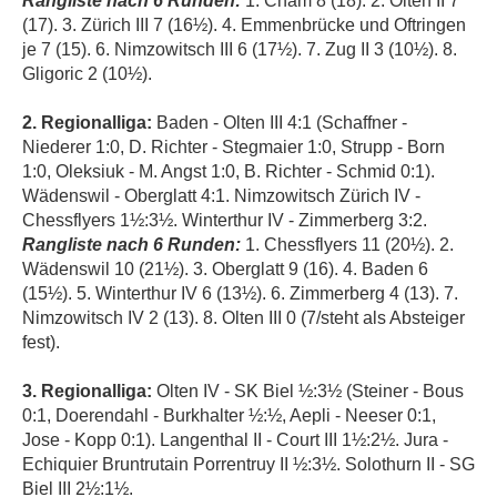
Rangliste nach 6 Runden:
1. Cham 8 (18). 2. Olten II 7
(17). 3. Zürich III 7 (16½). 4. Emmenbrücke und Oftringen
je 7 (15). 6. Nimzowitsch III 6 (17½). 7. Zug II 3 (10½). 8.
Gligoric 2 (10½).
2. Regionalliga:
Baden - Olten III 4:1 (Schaffner -
Niederer 1:0, D. Richter - Stegmaier 1:0, Strupp - Born
1:0, Oleksiuk - M. Angst 1:0, B. Richter - Schmid 0:1).
Wädenswil - Oberglatt 4:1. Nimzowitsch Zürich IV -
Chessflyers 1½:3½. Winterthur IV - Zimmerberg 3:2.
Rangliste nach 6 Runden:
1. Chessflyers 11 (20½). 2.
Wädenswil 10 (21½). 3. Oberglatt 9 (16). 4. Baden 6
(15½). 5. Winterthur IV 6 (13½). 6. Zimmerberg 4 (13). 7.
Nimzowitsch IV 2 (13). 8. Olten III 0 (7/steht als Absteiger
fest).
3. Regionalliga:
Olten IV - SK Biel ½:3½ (Steiner - Bous
0:1, Doerendahl - Burkhalter ½:½, Aepli - Neeser 0:1,
Jose - Kopp 0:1). Langenthal II - Court III 1
½
:2½. Jura -
Echiquier Bruntrutain Porrentruy II ½:3½. Solothurn II - SG
Biel III 2½:1½.