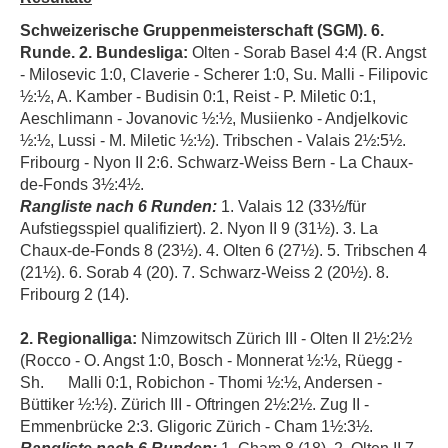
Schweizerische Gruppenmeisterschaft (SGM). 6.
Runde. 2. Bundesliga:
Olten - Sorab Basel 4:4 (R. Angst
- Milosevic 1:0, Claverie - Scherer 1:0, Su. Malli - Filipovic
½:½, A. Kamber - Budisin 0:1, Reist - P. Miletic 0:1,
Aeschlimann - Jovanovic ½:½, Musiienko - Andjelkovic
½:½, Lussi - M. Miletic ½:½).
Tribschen - Valais 2½:5½.
Fribourg - Nyon II 2:6. Schwarz-Weiss Bern - La Chaux-
de-Fonds 3½:4½.
Rangliste nach 6 Runden:
1. Valais 12 (33½/für
Aufstiegsspiel qualifiziert). 2. Nyon II 9 (31½). 3. La
Chaux-de-Fonds 8 (23½). 4. Olten 6 (27½). 5. Tribschen 4
(21½). 6. Sorab 4 (20). 7. Schwarz-Weiss 2 (20½). 8.
Fribourg 2 (14).
2. Regionalliga:
Nimzowitsch Zürich III - Olten II 2½:2½
(Rocco - O. Angst 1:0, Bosch - Monnerat ½:½, Rüegg -
Sh.
Malli 0:1, Robichon - Thomi ½:½, Andersen -
Büttiker ½:½). Zürich III - Oftringen 2½:2½. Zug II -
Emmenbrücke 2:3. Gligoric Zürich - Cham 1½:3½.