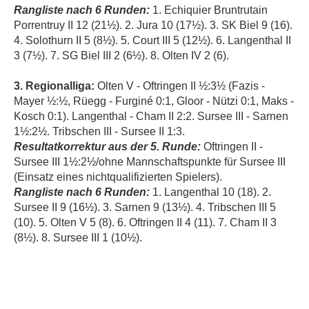
Rangliste nach 6 Runden:
1. Echiquier Bruntrutain
Porrentruy II 12 (21½). 2. Jura 10 (17½). 3. SK Biel 9 (16).
4. Solothurn II 5 (8½). 5. Court III 5 (12½). 6. Langenthal II
3 (7½). 7. SG Biel III 2 (6½). 8. Olten IV 2 (6).
3. Regionalliga:
Olten V - Oftringen II ½:3½ (Fazis -
Mayer ½:½, Rüegg - Furginé 0:1, Gloor - Nützi 0:1, Maks -
Kosch 0:1). Langenthal - Cham II 2:2. Sursee III - Sarnen
1½:2½. Tribschen III - Sursee II 1:3.
Resultatkorrektur aus der 5. Runde:
Oftringen II -
Sursee III 1½:2½/ohne Mannschaftspunkte für Sursee III
(Einsatz eines nichtqualifizierten Spielers).
Rangliste nach 6 Runden:
1. Langenthal 10 (18). 2.
Sursee II 9 (16½). 3. Sarnen 9 (13½). 4. Tribschen III 5
(10). 5. Olten V 5 (8). 6. Oftringen II 4 (11). 7. Cham II 3
(8½). 8. Sursee III 1 (10½).