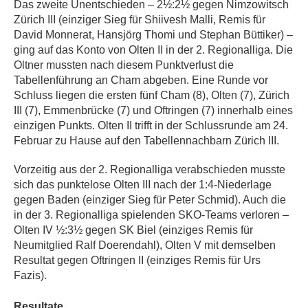
Das zweite Unentschieden – 2½:2½ gegen
Nimzowitsch
Zürich III (einziger Sieg für
Shiivesh Malli, Remis für
David Monnerat, Hansjörg Thomi und Stephan Büttiker) –
ging auf das Konto von Olten II in der 2. Regionalliga.
D
ie
Oltner mussten
nach diesem Punktverlust
die
Tabellenführung an Cham abgeben. Eine Runde vor
Schluss liegen die ersten fünf Cham (8), Olten (7), Zürich
III (7), Emmenbrücke (7) und Oftringen (7) innerhalb eines
einzigen Punkts. Olten II trifft in der Schlussrunde am 24.
Februar zu Hause auf
den Tabellennachbarn
Zürich III.
Vorzeitig aus der 2. Regionalliga verabschieden musste
sich das punktelose Olten III nach der 1:4-Niederlage
gegen Baden (einziger Sieg für Peter Schmid). Auch die
in der 3. Regionalliga spielenden SKO-Teams verloren –
Olten IV ½:3½ gegen SK Biel (
einziges Remis für
Neumitglied Ralf Doerendahl), Olten V mit demselben
Resultat gegen Oftringen II
(
einziges Remis für Urs
Fazis).
Resultate