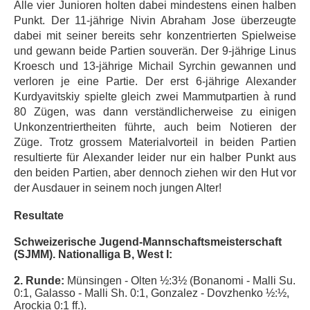
Alle vier Junioren holten dabei mindestens einen halben
Punkt. Der 11-jährige Nivin Abraham Jose überzeugte
dabei mit seiner bereits sehr konzentrierten Spielweise
und gewann beide Partien souverän. Der 9-jährige Linus
Kroesch und 13-jährige Michail Syrchin gewannen und
verloren je eine Partie. Der erst 6-jährige Alexander
Kurdyavitskiy spielte gleich zwei Mammutpartien à rund
80 Zügen, was dann verständlicherweise zu einigen
Unkonzentriertheiten führte, auch beim Notieren der
Züge. Trotz grossem Materialvorteil in beiden Partien
resultierte für Alexander leider nur ein halber Punkt aus
den beiden Partien, aber dennoch ziehen wir den Hut vor
der Ausdauer in seinem noch jungen Alter!
Resultate
Schweizerische Jugend-Mannschaftsmeisterschaft
(SJMM). Nationalliga B, West I:
2. Runde:
Münsingen - Olten ½:3½ (Bonanomi - Malli Su.
0:1, Galasso - Malli Sh. 0:1, Gonzalez - Dovzhenko ½:½,
Arockia 0:1 ff.).