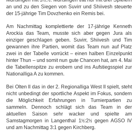
½
½
an und zu den Siegen von Suvirr und Shiivesh steuerte
der 15-jährige Tim Dovzhenko ein Remis bei.
Am Nachmittag komplettierte der 17-jährige Kenneth
Arockia das Team, musste sich aber gegen Jura als
einziger geschlagen geben. Suvirr, Shiivesh und Tim
gewannen ihre Partien, womit das Team nun auf Platz
zwei in der Tabelle vorrückt – einen halben Einzelpunkt
hinter Thun – und somit nun gute Chancen hat, am 4. Mai
die Tabellenspitze zu erobern und ins Aufstiegsspiel zur
Nationalliga A zu kommen.
Bei Olten II das in der 2. Regionalliga West II spielt, steht
nicht unbedingt der sportliche Aspekt im Fokus, sondern
die Möglichkeit Erfahrungen in Turnierpartien zu
sammeln. Dennoch schlägt sich das Team in der
aktuellen Saison sehr wacker und spielte am
Samstagmorgen in Langenthal 1
:2
gegen AGSO IV
½
½
und am Nachmittag 3:1 gegen Kirchberg.