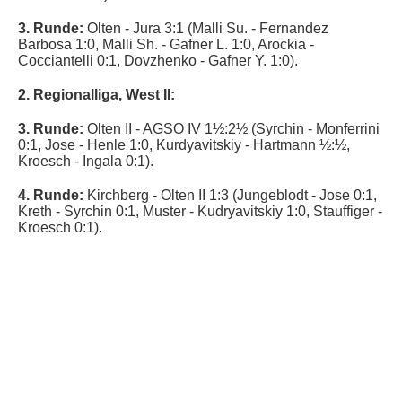
3. Runde:
Olten - Jura 3:1 (Malli Su. - Fernandez
Barbosa 1:0, Malli Sh. - Gafner L. 1:0, Arockia -
Cocciantelli 0:1, Dovzhenko - Gafner Y. 1:0).
2. Regionalliga, West II:
3. Runde:
Olten II - AGSO IV 1½:2½ (Syrchin - Monferrini
0:1, Jose - Henle 1:0, Kurdyavitskiy - Hartmann ½:½,
Kroesch - Ingala 0:1).
4. Runde:
Kirchberg - Olten II 1:3 (Jungeblodt - Jose 0:1,
Kreth - Syrchin 0:1, Muster - Kudryavitskiy 1:0, Stauffiger -
Kroesch 0:1).