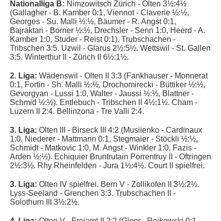
Nationalliga B:
Nimzowitsch Zürich - Olten 3½:4½
(Gallagher - B. Kamber 0:1, Viennot - Claverie ½:½,
Georges - Su. Malli ½:½, Bäumer - R. Angst 0:1,
Bajraktari - Borner ½:½, Drechsler - Senn 1:0, Heerd - A.
Kamber 1:0, Studer - Reist 0:1). Trubschachen -
Tribschen 3:5. Uzwil - Glarus 2½:5½. Wettswil - St. Gallen
3:5. Winterthur II - Zürich II 6½:1½.
2. Liga:
Wädenswil - Olten II 3:3 (
Fankhauser - Monnerat
0:1, Fortin - Sh. Malli ½:½, Drochomirecki - Büttiker ½:½,
Gevorgyan - Lussi 1:0, Walter - Jaussi ½:½, Blattner -
Schmid ½:½). Entlebuch - Tribschen II 4½:1½. Cham -
Luzern II 2:4. Bellinzona - Tre Valli 2:4.
3. Liga:
Olten III - Birseck III 4:2 (Musiienko - Cardinaux
1:0,
Niederer - Mattmann 0:1, Stegmaier - Stöckli ½:½,
Schmidt - Matkovic 1:0, M. Angst - Winkler 1:0, Fazis -
Arden ½:½
).
Echiquier Bruntrutain Porrentruy II
- Oftringen
2½:3½. Rhy Rheinfelden - Jura 1½:4½. Court II spielfrei.
3. Liga:
Olten IV spielfrei. Bern V - Zollikofen II 3½:2½.
Lyss-Seeland - Grenchen 3:3. Trubschachen II -
Solothurn III 3½:2½.
4. Liga:
Olten V - Freiamt II 2:2 (
Gloor - Reikowski 0:1,