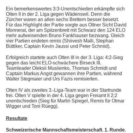
Ein bemerkenswertes 3:3-Unentschieden erkämpfte sich
Olten II in der 2. Liga gegen Wädenswil. Denn die
Zürcher waren an allen sechs Brettern besser besetzt.
Für das Highlight der Partie sorgte aus Oltner Sicht David
Monnerat, der am Spitzenbrett mit Schwarz den 124 ELO
mehr aufweisenden Bruno Fankhauser bezwang. Gleich
vier Partien endeten remis
(Shiivesh Malli, Stephan
Büttiker, Captain Kevin Jaussi und Peter Schmid).
Erfolgreich startete auch Olten III in der 3. Liga: 4:2-Sieg
gegen das leicht ELO-schwächere Birseck III.
Teamleader Oleksii Musiienko, Thomas Schmidt und
Captain Markus Angst gewannen ihre Partien, während
Walter Stegmaier und Urs Fazis remisierten.
Olten IV als zweites 3.-Liga-Team war in der Startrunde
frei. Olten V spielte in der 4. Liga gegen Freiamt II 2:2
unentschieden (Sieg für Martin Spiegel, Remis für Otmar
Wigger und Toni Rüegg).
Resultate
Schweizerische Mannschaftsmeisterschaft. 1. Runde.