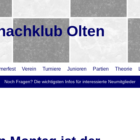
hachklub Olten
erfest
Verein
Turniere
Junioren
Partien
Theorie
Noch Fragen? Die wichtigsten Infos für interessierte Neumitglieder