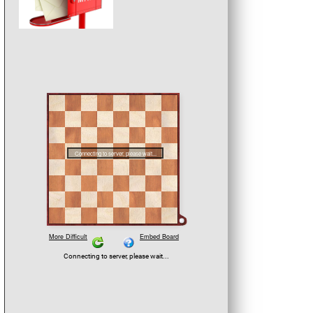
Der zweifache Landesmeister
Schweizer Nationalspieler IM 
Bänziger ist Stargast des S
Theorie-Abends am kommen
Montag. (Foto: Markus Angs