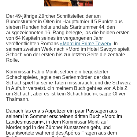
Der 49-jährige Zürcher Schriftsteller, der am
Bundesturnier in Olten im Hauptturnier II 5 Punkte aus
sieben Runden holte und als Startnummer 44. den
ausgezeichneten 16. Rang belegte, las die beiden ersten
von 64 Kapiteln seines im vergangenen Jahr
veröffentlichten Romans
«Mord im Prime Tower»
. In
seinem zweiten Werk nach «Mord im Hotel Savoy» spielt
Schach von der ersten bis zur letzten Seite die zentrale
Rolle.
Kommissar Fabio Monti, selber ein begeisterter
Schachspieler, jagt einen Serienmörder, der das
Schachspiel für seine Taten missbraucht und die Schweiz
in Aufruhr versetzt. «In meinem Buch geht es von A bis Z
um Schach, aber es ist kein Schachbuch», sagte Oliver
Thalmann.
Danach las er als Appetizer ein paar Passagen aus
seinem im Sommer erscheinen dritten Buch «
Mord im
Landesmuseum», in dem
Kommissar Monti auf
Mörderjagd in der Zürcher Kunstszene geht, und
beantwortete während des Apéros Fragen aus dem