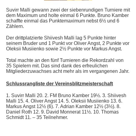
Suvirr Malli gewann zwei der siebenrundigen Turniere mit
dem Maximum und holte einmal 6 Punkte. Bruno Kamber
schaffte einmal das Punktemaximum nebst 6½ und 6
Zählern.
Der drittplatzierte Shiivesh Malli lag 5 Punkte hinter
seinem Bruder und 1 Punkt vor Oliver Angst, 2 Punkte vor
Oleksii Musiienko sowie 2½ Punkte vor Markus Angst.
Total machte an den fünf Turnieren die Rekordzahl von
35 Spielern mit. Das sind dank des erfreulichen
Mitgliederzuwachses acht mehr als im vergangenen Jahr.
Schlussrangliste der Vereinsblitzmeisterschaft
1. Suvirr Malli 20.
2. FM Bruno Kamber 19½. 3. Shiivesh
Malli 15. 4. Oliver Angst 14.
5. Oleksii Musiienko 13. 6.
Markus Angst 12½ (6). 7. Adrian Kamber 12½ (3½). 8.
Daniel Roth 12. 9. David Monnerat 11½. 10. Thomas
Schmidt 11.
– 35 Teilnehmer.