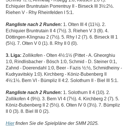
Echiquier Bruntrutain Porrentruy II - Birseck III 3½:2½.
Riehen V - Rhy Rheinfelden I 5:1.
Rangliste nach 2 Runden:
1. Olten III 4 (11½). 2.
Echiquier Bruntrutain II 4 (7½). 3. Riehen V 3 (8). 4.
Döttingen-Klingnau 2 (7½). 5. Rhy I 2 (7). 6. Birseck III 1
(5½). 7. Olten V 0 (1). 8. Rhy II 0 (0).
3. Liga:
Zollikofen - Olten 4½:1½ (Pittet - A. Gheorghiu
1:0, Rindlisbacher - Bösch 1:0, Schmid - D. Steiner 0:1,
Zahnd - Doerendahl 1:0, Beer - Fazis ½:½, Schmidheiny -
Kudryavitskiy 1:0). Kirchberg - Köniz-Bubenberg II
4½:1½. Bern VI - Bümpliz II 4:2. Solothurn II - Biel III 5:1.
Rangliste nach 2 Runden:
1. Solothurn II 4 (10). 2.
Zollikofen 4 (9½). 3. Bern VI 4 (7½). 4. Kirchberg 2 (7). 5.
Köniz-Bubenberg II 2 (5½). 6. Olten IV 0 (3½). 7. Bümpliz
II 0 (3). 8. Biel III 0 (2).
Hier
finden Sie die Spielpläne der SMM 2025.