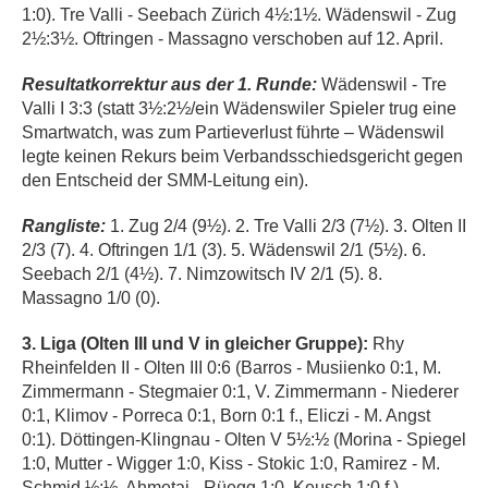
1:0). Tre Valli - Seebach Zürich 4½:1½. Wädenswil - Zug
2½:3½. Oftringen - Massagno verschoben auf 12. April.
Resultatkorrektur aus der 1. Runde:
Wädenswil - Tre
Valli I 3:3 (statt 3½:2½/ein Wädenswiler Spieler trug eine
Smartwatch, was zum Partieverlust führte – Wädenswil
legte keinen Rekurs beim Verbandsschiedsgericht gegen
den Entscheid der SMM-Leitung ein).
Rangliste:
1. Zug 2/4 (9½). 2. Tre Valli 2/3 (7½). 3. Olten II
2/3 (7). 4. Oftringen 1/1 (3). 5. Wädenswil 2/1 (5½). 6.
Seebach 2/1 (4½). 7. Nimzowitsch IV 2/1 (5). 8.
Massagno 1/0 (0).
3. Liga (Olten III und V in gleicher Gruppe):
Rhy
Rheinfelden II - Olten III 0:6 (Barros - Musiienko 0:1, M.
Zimmermann - Stegmaier 0:1, V. Zimmermann - Niederer
0:1, Klimov - Porreca 0:1, Born 0:1 f., Eliczi - M. Angst
0:1). Döttingen-Klingnau - Olten V 5½:½ (Morina - Spiegel
1:0, Mutter - Wigger 1:0, Kiss - Stokic 1:0, Ramirez - M.
Schmid ½:½, Ahmetaj - Rüegg 1:0, Keusch 1:0 f.).