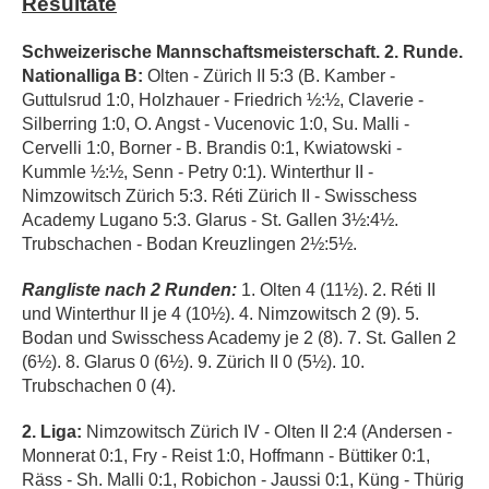
Resultate
Schweizerische Mannschaftsmeisterschaft. 2. Runde.
Nationalliga B:
Olten - Zürich II 5:3 (B. Kamber -
Guttulsrud 1:0, Holzhauer - Friedrich ½:½, Claverie -
Silberring 1:0, O. Angst - Vucenovic 1:0, Su. Malli -
Cervelli 1:0, Borner - B. Brandis 0:1, Kwiatowski -
Kummle ½:½, Senn - Petry 0:1). Winterthur II -
Nimzowitsch Zürich 5:3. Réti Zürich II - Swisschess
Academy Lugano 5:3. Glarus - St. Gallen 3½:4½.
Trubschachen - Bodan Kreuzlingen 2½:5½.
Rangliste nach 2 Runden:
1. Olten 4 (11½). 2. Réti II
und Winterthur II je 4 (10½). 4. Nimzowitsch 2 (9). 5.
Bodan und Swisschess Academy je 2 (8). 7. St. Gallen 2
(6½). 8. Glarus 0 (6½). 9. Zürich II 0 (5½). 10.
Trubschachen 0 (4).
2. Liga:
Nimzowitsch Zürich IV - Olten II 2:4 (Andersen -
Monnerat 0:1, Fry - Reist 1:0, Hoffmann - Büttiker 0:1,
Räss - Sh. Malli 0:1, Robichon - Jaussi 0:1, Küng - Thürig