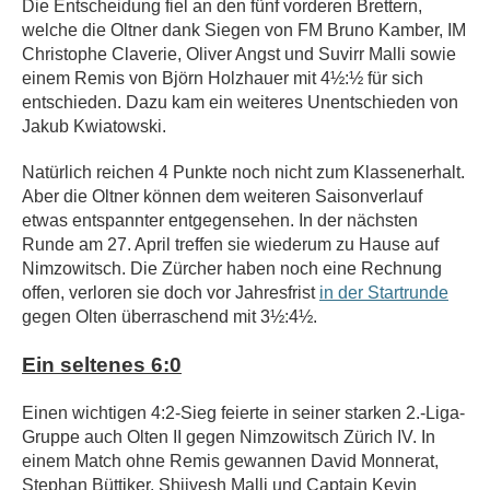
Die Entscheidung fiel an den fünf vorderen Brettern,
welche die Oltner dank Siegen von FM Bruno Kamber, IM
Christophe Claverie, Oliver Angst und Suvirr Malli sowie
einem Remis von Björn Holzhauer mit 4½:½ für sich
entschieden. Dazu kam ein weiteres Unentschieden von
Jakub Kwiatowski.
Natürlich reichen 4 Punkte noch nicht zum Klassenerhalt.
Aber die Oltner können dem weiteren Saisonverlauf
etwas entspannter entgegensehen. In der nächsten
Runde am 27. April treffen sie wiederum zu Hause auf
Nimzowitsch. Die Zürcher haben noch eine Rechnung
offen, verloren sie doch vor Jahresfrist
in der Startrunde
gegen Olten überraschend mit 3½:4½.
Ein seltenes 6:0
Einen wichtigen 4:2-Sieg feierte in seiner starken 2.-Liga-
Gruppe auch Olten II gegen Nimzowitsch Zürich IV. In
einem Match ohne Remis gewannen David Monnerat,
Stephan Büttiker, Shiivesh Malli und Captain Kevin