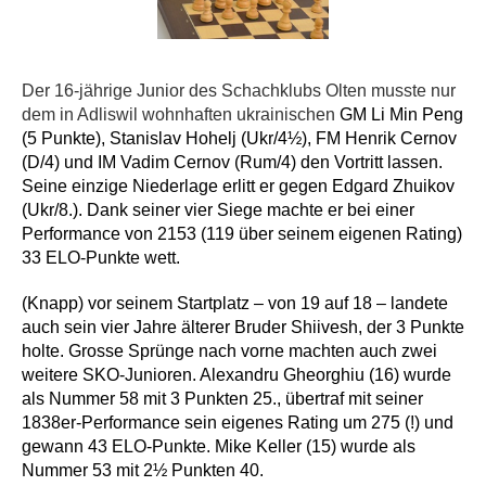
Der 16-jährige Junior des Schachklubs Olten musste nur
dem in Adliswil wohnhaften ukrainischen
GM Li Min Peng
(5 Punkte),
Stanislav Hohelj (Ukr/4½), FM Henrik Cernov
(D/4) und IM Vadim Cernov (Rum/4) den Vortritt lassen.
Seine einzige Niederlage erlitt er gegen Edgard Zhuikov
(Ukr/8.). Dank seiner vier Siege machte er bei einer
Performance von 2153 (119 über seinem eigenen Rating)
33 ELO-Punkte wett.
(Knapp) vor seinem Startplatz – von 19 auf 18 – landete
auch sein vier Jahre älterer Bruder Shiivesh, der 3 Punkte
holte. Grosse Sprünge nach vorne machten auch zwei
weitere SKO-Junioren. Alexandru Gheorghiu (16) wurde
als Nummer 58 mit 3 Punkten 25., übertraf mit seiner
1838er-Performance sein eigenes Rating um 275 (!) und
gewann 43 ELO-Punkte. Mike Keller (15) wurde als
Nummer 53 mit 2½ Punkten 40.