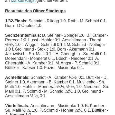
an
Markus Angst
gerichtet werden.
Resultate des Oltner Stadtcups
1/32-Finals:
Schmidt - Rüegg 1:0.
Roth - M. Schmid 0:1.
Born
- D’Onofrio 1:0.
Sechzehntelfinals:
D. Steiner - Spiegel 1:0. B.
Kamber -
Porreca 1:0. Lussi -
Hohler 0:1.
Aeschlimann - Thomi
½:½, 1:0 f.
Wigger -
Schmidt 0:1 f. M. Schmid - Nöthiger
1:0 f.
Grolimund
- Stokic 1:0.
Born
-
Akermann 0:1.
Jakowitsch - Sh. Malli 0:1 f.
H. Gheorghiu - Su. Malli 0:1.
Doerendahl
- Monnerat 0:1.
Bösch -
Niederer 0:1. A.
Gheorghiu - A.
Kamber 0:1. M.
Angst - P.
Schmid 0:1.
Büttiker - Kaeser 1:0. F
azis - Musiienko 0:1.
Achtelfinals:
Schmidt -
A. Kamber ½:½, 0:1. Büttiker -
D.
Steiner 1:0.
Akermann -
B. Kamber 0:1.
Musiienko -
Sh.
Malli 1:0.
Hohler -
Monnerat ½:½, ½:½, 1:0. Niederer - Su.
Malli 0:1. P. Schmid - M. Schmid ½:½, 1:0.
Grolimund -
Aeschlimann ½:½, 0:1.
Viertelfinals:
Aeschlimann - Musiienko 1:0. B. Kamber -
Su. Malli ½:½, 1:0. P. Schmid -
Hohler ½:½, 0:1.
Büttiker -
A. Kamber 1:0.