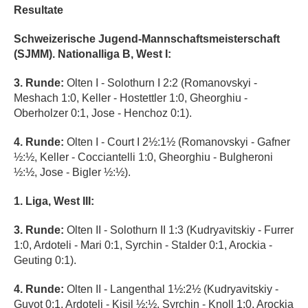
Resultate
Schweizerische Jugend-Mannschaftsmeisterschaft
(SJMM). Nationalliga B, West I:
3. Runde:
Olten I - Solothurn I 2:2 (Romanovskyi -
Meshach 1:0, Keller - Hostettler 1:0, Gheorghiu -
Oberholzer 0:1, Jose - Henchoz 0:1).
4. Runde:
Olten I - Court I 2½:1½ (Romanovskyi - Gafner
½:½, Keller - Cocciantelli 1:0, Gheorghiu - Bulgheroni
½:½, Jose - Bigler ½:½).
1. Liga, West III:
3. Runde:
Olten II - Solothurn II 1:3
(Kudryavitskiy - Furrer
1:0, Ardoteli - Mari 0:1, Syrchin - Stalder 0:1, Arockia -
Geuting 0:1).
4. Runde:
Olten II - Langenthal
1½:2½ (Kudryavitskiy -
Guyot 0:1, Ardoteli - Kisil ½:½, Syrchin - Knoll 1:0, Arockia