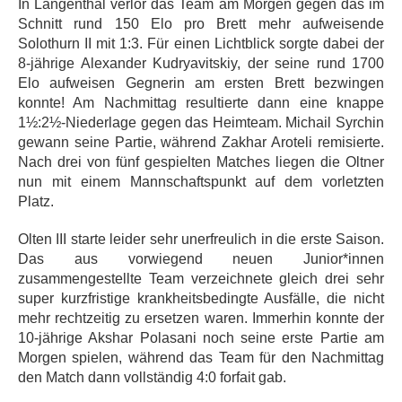
In Langenthal verlor das Team am Morgen gegen das im
Schnitt rund 150 Elo pro Brett mehr aufweisende
Solothurn II mit 1:3. Für einen Lichtblick sorgte dabei der
8-jährige Alexander Kudryavitskiy, der seine rund 1700
Elo aufweisen Gegnerin am ersten Brett bezwingen
konnte! Am Nachmittag resultierte dann eine knappe
1½:2½-Niederlage gegen das Heimteam. Michail Syrchin
gewann seine Partie, während Zakhar Aroteli remisierte.
Nach drei von fünf gespielten Matches liegen die Oltner
nun mit einem Mannschaftspunkt auf dem vorletzten
Platz.
Olten III starte leider sehr unerfreulich in die erste Saison.
Das aus vorwiegend neuen Junior*innen
zusammengestellte Team verzeichnete gleich drei sehr
super kurzfristige krankheitsbedingte Ausfälle, die nicht
mehr rechtzeitig zu ersetzen waren. Immerhin konnte der
10-jährige Akshar Polasani noch seine erste Partie am
Morgen spielen, während das Team für den Nachmittag
den Match dann vollständig 4:0 forfait gab.