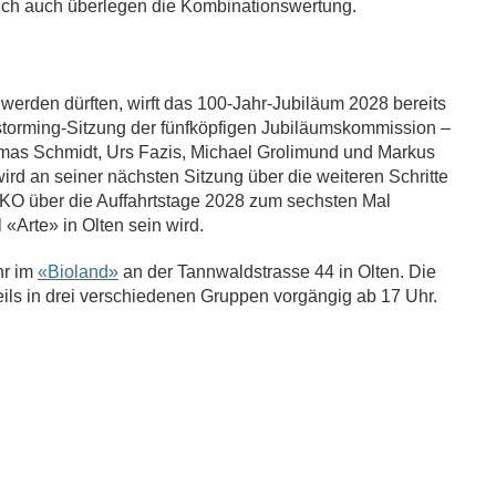
lich auch überlegen die Kombinationswertung.
erden dürften, wirft das 100-Jahr-Jubiläum 2028 bereits
nstorming-Sitzung der fünfköpfigen Jubiläumskommission –
as Schmidt, Urs Fazis, Michael Grolimund und Markus
 wird an seiner nächsten Sitzung über die weiteren Schritte
 SKO über die Auffahrtstage 2028 zum sechsten Mal
«Arte» in Olten sein wird.
hr im
«Bioland»
an der
Tannwaldstrasse 44
in Olten.
Die
weils in drei verschiedenen Gruppen vorgängig ab 17 Uhr.