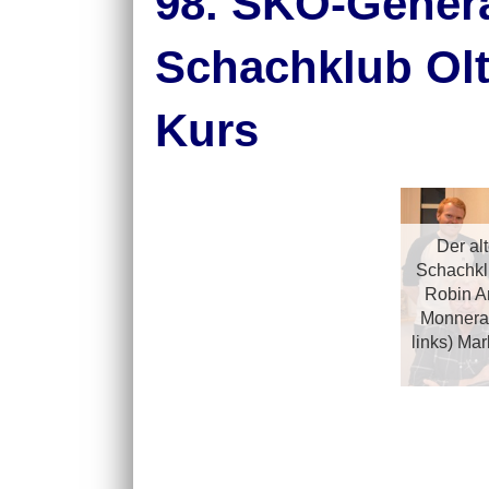
98. SKO-Gener
Schachklub Olt
Kurs
Der al
Schachklu
Robin An
Monnerat
links) Ma