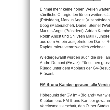
Einmal mehr keine hohen Wellen warfen 
sämtliche Chargierten für ein weiteres 
(Präsident), Markus Angst (Vizepräsident
Boog (Materialchef), Daniel Steiner (Web
Markus Angst (Präsident), Adrian Kamber,
Robin Angst und Shiivesh Malli (Juniore
aus dem Verein ausgetretenen Daniel Roth 
Rapidturniere verantwortlich zeichnet.
Wiedergewählt wurden auch die drei lan
André Dumont (Ersatz). Für seinen gros
Rüegg unter dem Applaus der GV-Besu
Präsent.
FM Bruno Kamber gewann alle Verein
Höhepunkt der GV im «Bioland» war wie 
Klubturniere. FM Bruno Kamber gewann z
Vereinsmeisterschaft, den Oltner Stadtcu