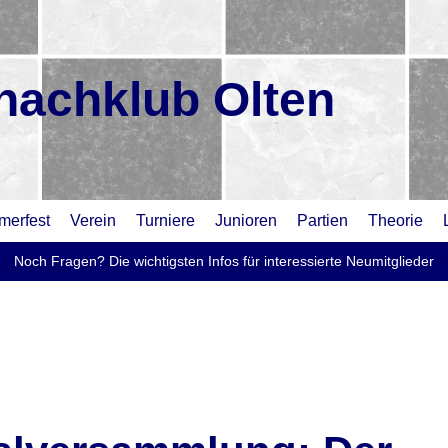
hachklub Olten
erfest
Verein
Turniere
Junioren
Partien
Theorie
Noch Fragen? Die wichtigsten Infos für interessierte Neumitglieder