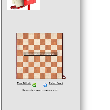
Der seit über zwei Jahrzehn
amtierende Vereinspräsident 
Schmidt wurde für ein weiteres 
seinem Amt bestätigt.