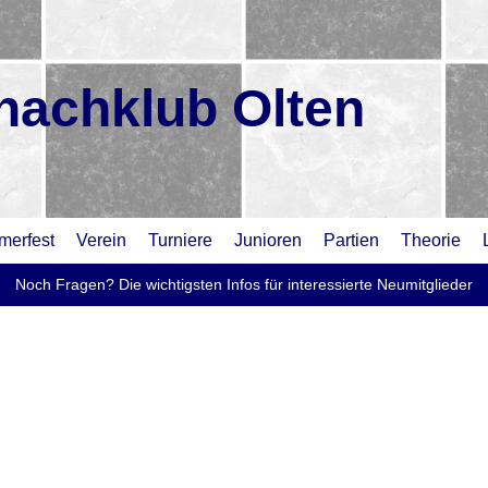
hachklub Olten
erfest
Verein
Turniere
Junioren
Partien
Theorie
Noch Fragen? Die wichtigsten Infos für interessierte Neumitglieder