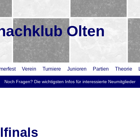
hachklub Olten
erfest
Verein
Turniere
Junioren
Partien
Theorie
Noch Fragen? Die wichtigsten Infos für interessierte Neumitglieder
finals