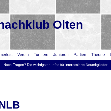
hachklub Olten
erfest
Verein
Turniere
Junioren
Partien
Theorie
Noch Fragen? Die wichtigsten Infos für interessierte Neumitglieder
 NLB