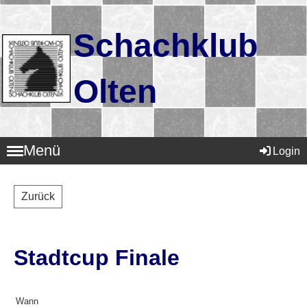
Schachklub
Olten
Menü
Login
Zurück
Stadtcup Finale
Wann