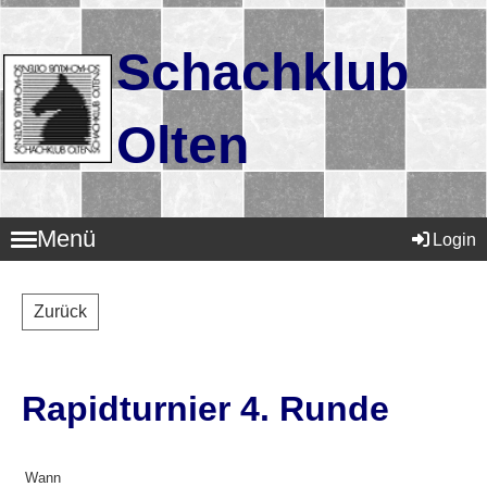
Schachklub
Olten
Menü
Login
Zurück
Rapidturnier 4. Runde
Wann