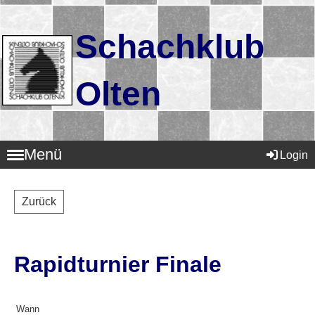
Schachklub
Olten
Menü
Login
Zurück
Rapidturnier Finale
Wann