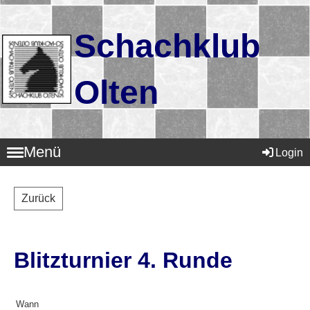
Schachklub
Olten
Menü
Login
Zurück
Blitzturnier 4. Runde
Wann