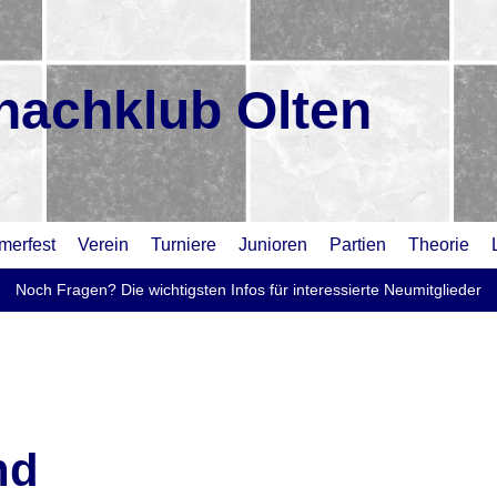
hachklub Olten
erfest
Verein
Turniere
Junioren
Partien
Theorie
Noch Fragen? Die wichtigsten Infos für interessierte Neumitglieder
nd