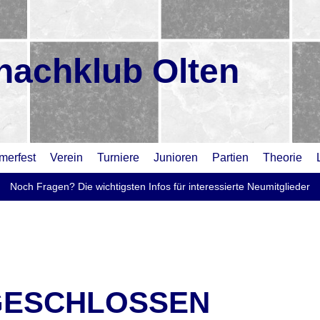
hachklub Olten
erfest
Verein
Turniere
Junioren
Partien
Theorie
Noch Fragen? Die wichtigsten Infos für interessierte Neumitglieder
GESCHLOSSEN