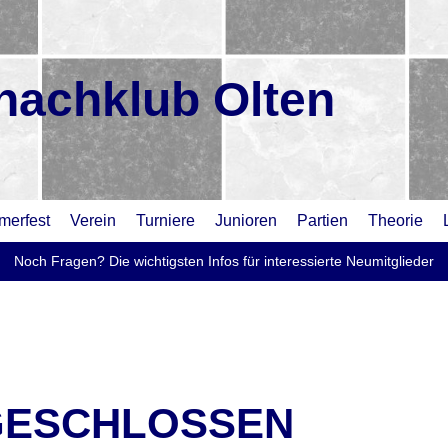
hachklub Olten
erfest
Verein
Turniere
Junioren
Partien
Theorie
Noch Fragen? Die wichtigsten Infos für interessierte Neumitglieder
GESCHLOSSEN