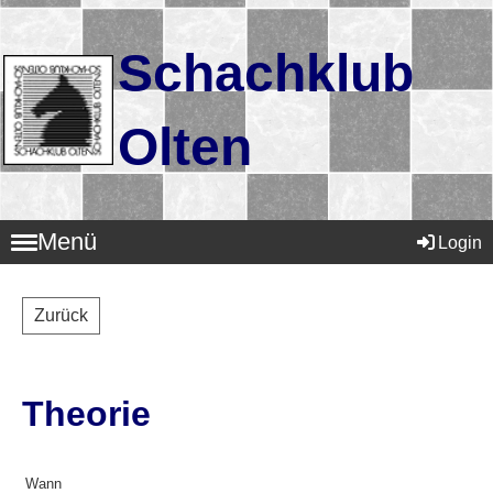
Schachklub
Olten
Menü
Login
Zurück
Theorie
Wann