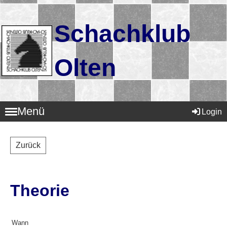
Schachklub
Olten
Menü
Login
Zurück
Theorie
Wann