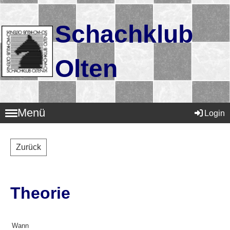
Schachklub
Olten
Menü
Login
Zurück
Theorie
Wann