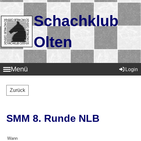
Schachklub
Olten
Menü
Login
Zurück
SMM 8. Runde NLB
Wann