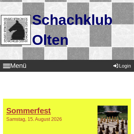
Schachklub
Olten
Menü
Login
Sommerfest
Samstag, 15. August 2026