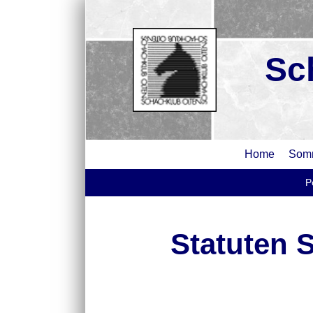
Sc
Home
Somm
Po
Statuten 