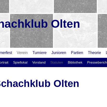
hachklub Olten
erfest
Verein
Turniere
Junioren
Partien
Theorie
rtrait
Spiellokal
Vorstand
Statuten
Bibliothek
Presseberich
Schachklub Olten